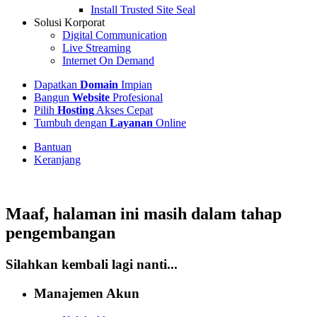
Install Trusted Site Seal
Solusi Korporat
Digital Communication
Live Streaming
Internet On Demand
Dapatkan
Domain
Impian
Bangun
Website
Profesional
Pilih
Hosting
Akses Cepat
Tumbuh dengan
Layanan
Online
Bantuan
Keranjang
Maaf, halaman ini masih dalam tahap
pengembangan
Silahkan kembali lagi nanti...
Manajemen Akun