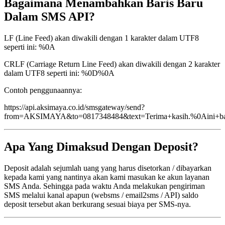
Bagaimana Menambahkan Baris Baru
Dalam SMS API?
LF (Line Feed) akan diwakili dengan 1 karakter dalam UTF8
seperti ini: %0A
CRLF (Carriage Return Line Feed) akan diwakili dengan 2 karakter
dalam UTF8 seperti ini: %0D%0A
Contoh penggunaannya:
https://api.aksimaya.co.id/smsgateway/send?
from=AKSIMAYA&to=0817348484&text=Terima+kasih.%0Aini+b
Apa Yang Dimaksud Dengan Deposit?
Deposit adalah sejumlah uang yang harus disetorkan / dibayarkan
kepada kami yang nantinya akan kami masukan ke akun layanan
SMS Anda. Sehingga pada waktu Anda melakukan pengiriman
SMS melalui kanal apapun (websms / email2sms / API) saldo
deposit tersebut akan berkurang sesuai biaya per SMS-nya.