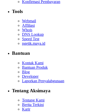
Konfirmasi Pembayaran
Tools
Webmail
Affiliasi
Whois
DNS Lookup
Speed Test
ngetik.maya.id
Bantuan
Kontak Kami
Bantuan Produk
Blog
Developer
Laporkan Penyalahgunaan
Tentang Aksimaya
Tentang Kami
Berita Terkini
Karir