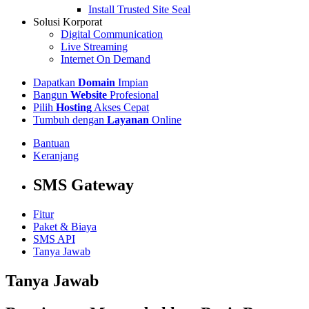
Install Trusted Site Seal
Solusi Korporat
Digital Communication
Live Streaming
Internet On Demand
Dapatkan
Domain
Impian
Bangun
Website
Profesional
Pilih
Hosting
Akses Cepat
Tumbuh dengan
Layanan
Online
Bantuan
Keranjang
SMS Gateway
Fitur
Paket & Biaya
SMS API
Tanya Jawab
Tanya Jawab